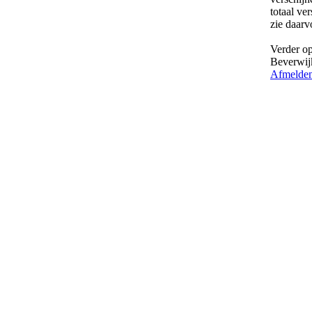
totaal ve
zie daarv
Verder op
Beverwij
Afmelde