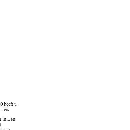
9 heeft u
hten.
e in Den
t
en over