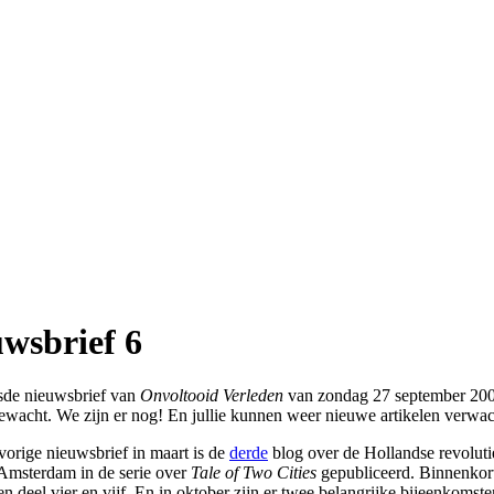
wsbrief 6
sde nieuwsbrief van
Onvoltooid Verleden
van zondag 27 september 200
gewacht. We zijn er nog! En jullie kunnen weer nieuwe artikelen verwac
vorige nieuwsbrief in maart is de
derde
blog over de Hollandse revoluti
Amsterdam in de serie over
Tale of Two Cities
gepubliceerd. Binnenkor
en deel vier en vijf. En in oktober zijn er twee belangrijke bijeenkomst