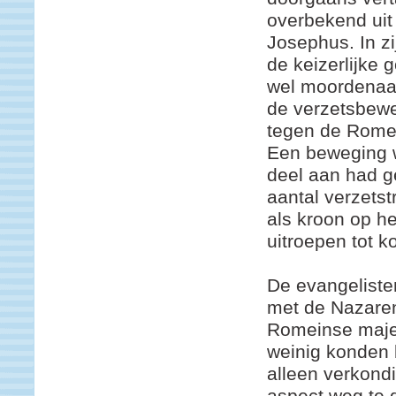
overbekend uit
Josephus. In zij
de keizerlijke
wel moordenaars
de verzetsbewe
tegen de Romei
Een beweging w
deel aan had g
aantal verzetst
als kroon op he
uitroepen tot k
De evangeliste
met de Nazaren
Romeinse majes
weinig konden 
alleen verkondi
aspect weg te 