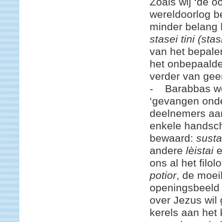
Zoals wij ‘de 
wereldoorlog be
minder belang h
stasei tini (stas
van het bepale
het onbepaald
verder van gee
- Barabbas wor
‘gevangen onde
deelnemers aa
enkele handsch
bewaard:
susta
andere
lèistai
e
ons al het filo
potior
, de moeil
openingsbeeld 
over Jezus wil
kerels aan het 