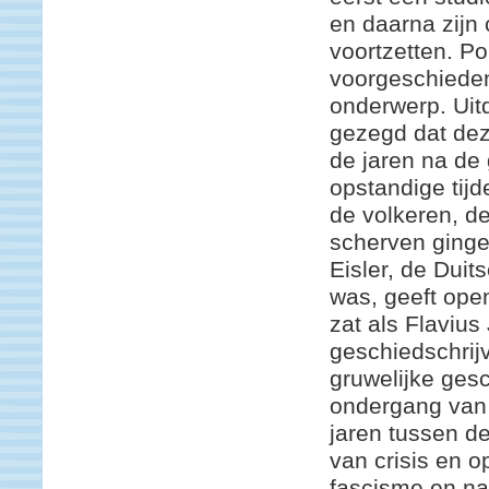
en daarna zijn
voortzetten. Po
voorgeschieden
onderwerp. Uitd
gezegd dat dez
de jaren na de 
opstandige tij
de volkeren, d
scherven gingen
Eisler, de Duits
was, geeft openl
zat als Flaviu
geschiedschrijv
gruwelijke ges
ondergang van z
jaren tussen d
van crisis en
fascisme en na