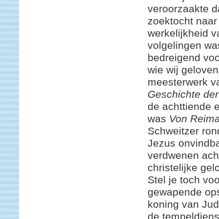
veroorzaakte 
zoektocht naar
werkelijkheid v
volgelingen wa
bedreigend voo
wie wij geloven
meesterwerk va
Geschichte de
de achttiende
was
Von Reima
Schweitzer ron
Jezus onvindba
verdwenen acht
christelijke gel
Stel je toch vo
gewapende ops
koning van Jud
de tempeldiens