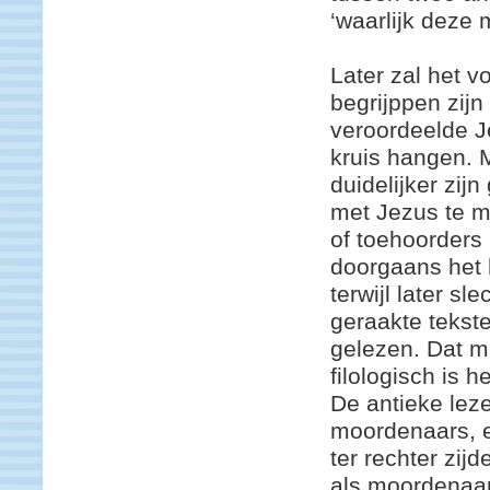
‘waarlijk deze
Later zal het vo
begrijppen zijn
veroordeelde 
kruis hangen. M
duidelijker zij
met Jezus te m
of toehoorders
doorgaans het 
terwijl later sl
geraakte tekst
gelezen. Dat ma
filologisch is 
De antieke lez
moordenaars, e
ter rechter zijd
als moordenaar