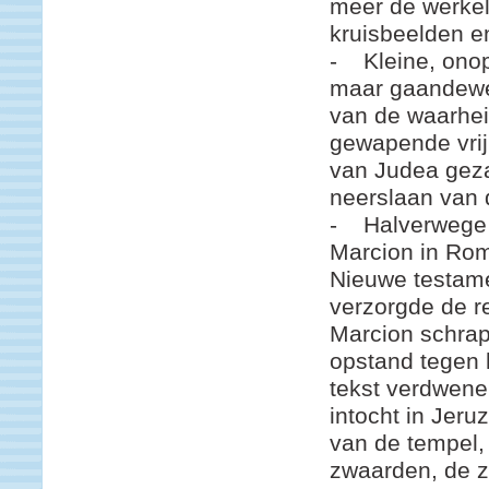
meer de werkel
kruisbeelden en
- Kleine, onop
maar gaandewe
van de waarhei
gewapende vrijh
van Judea geza
neerslaan van 
- Halverwege 
Marcion in Rom
Nieuwe testam
verzorgde de re
Marcion schrap
opstand tegen 
tekst verdwenen
intocht in Jer
van de tempel,
zwaarden, de z