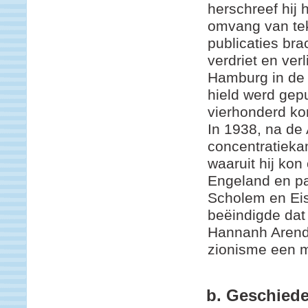
herschreef hij
omvang van tek
publicaties bra
verdriet en verl
Hamburg in de 
hield werd gep
vierhonderd ko
In 1938, na de
concentratiek
waaruit hij ko
Engeland en pa
Scholem en Eis
beëindigde dat 
Hannanh Arendt
zionisme een m
b. Geschiede