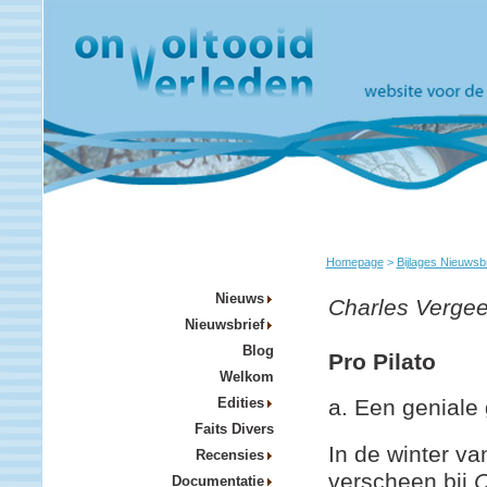
Homepage
>
Bijlages Nieuwsb
Nieuws
Charles Vergee
Nieuwsbrief
Blog
Pro Pilato
Welkom
Edities
a. Een geniale
Faits Divers
In de winter v
Recensies
verscheen bij
C
Documentatie