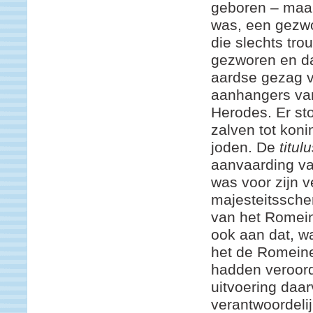
geboren – maar
was, een gezwo
die slechts tr
gezworen en d
aardse gezag 
aanhangers va
Herodes. Er sto
zalven tot kon
joden. De
titul
aanvaarding va
was voor zijn 
majesteitssche
van het Romei
ook aan dat, wa
het de Romeine
hadden veroord
uitvoering daar
verantwoordel