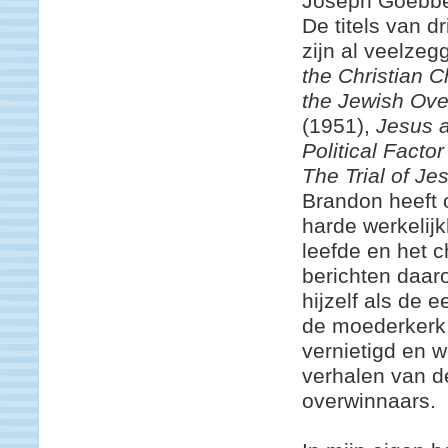
Joseph Goebbe
De titels van d
zijn al veelzeg
the Christian C
the Jewish Over
(1951),
Jesus a
Political Factor
The Trial of Je
Brandon heeft 
harde werkelij
leefde en het c
berichten daar
hijzelf als de 
de moederkerk 
vernietigd en 
verhalen van d
overwinnaars.