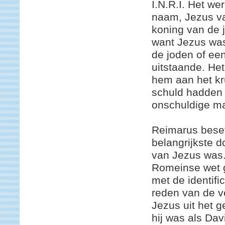
I.N.R.I. Het we
naam, Jezus va
koning van de j
want Jezus was
de joden of ee
uitstaande. Het
hem aan het kr
schuld hadden
onschuldige m
Reimarus besef
belangrijkste 
van Jezus was.
Romeinse wet g
met de identifi
reden van de ve
Jezus uit het 
hij was als Da