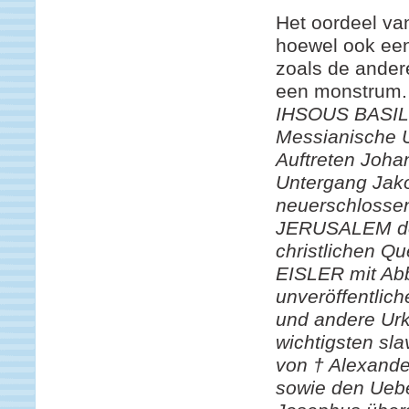
Het oordeel van
hoewel ook een 
zoals de andere
een monstrum. D
IHSOUS BASIL
Messianische 
Auftreten Joha
Untergang Jak
neuerschlos
JERUSALEM d
christlichen Q
EISLER mit Abb
unveröffentlich
und andere Urk
wichtigsten sla
von † Alexander
sowie den Ueb