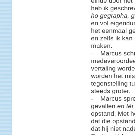
einde door het
heb ik geschre
ho gegrapha, 
en vol eigendu
het eenmaal ge
en zelfs ik ka
maken.
- Marcus schrij
medeveroordeel
vertaling word
worden het mis
tegenstelling 
steeds groter.
- Marcus spree
gevallen
en tèi
opstand. Met he
dat die opstan
dat hij niet na