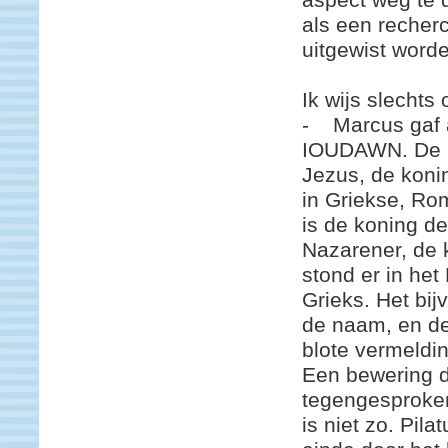
als een recher
uitgewist worde
Ik wijs slechts
- Marcus gaf a
IOUDAWN. De ko
Jezus, de konin
in Griekse, Ro
is de koning d
Nazarener, de 
stond er in het
Grieks. Het bi
de naam, en de
blote vermeldin
Een bewering d
tegengesproken 
is niet zo. Pil