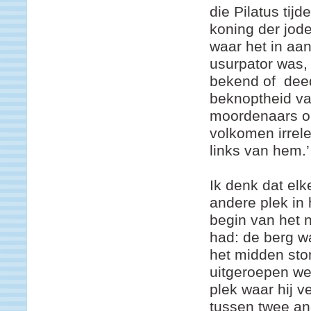
die Pilatus tijd
koning der jode
waar het in aan
usurpator was, 
bekend of deed 
beknoptheid val
moordenaars op
volkomen irrele
links van hem.’
Ik denk dat elk
andere plek in
begin van het 
had: de berg w
het midden sto
uitgeroepen wer
plek waar hij v
tussen twee an