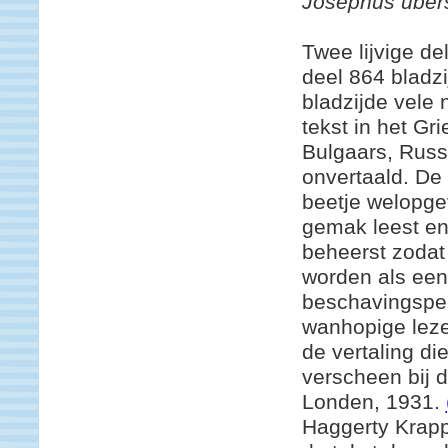
Josephus übers
Twee lijvige de
deel 864 bladzi
bladzijde vele 
tekst in het Gr
Bulgaars, Russ
onvertaald. De 
beetje welopge
gemak leest e
beheerst zodat
worden als een
beschavingspeil
wanhopige lezer
de vertaling di
verscheen bij d
Londen, 1931.
Haggerty Krapp