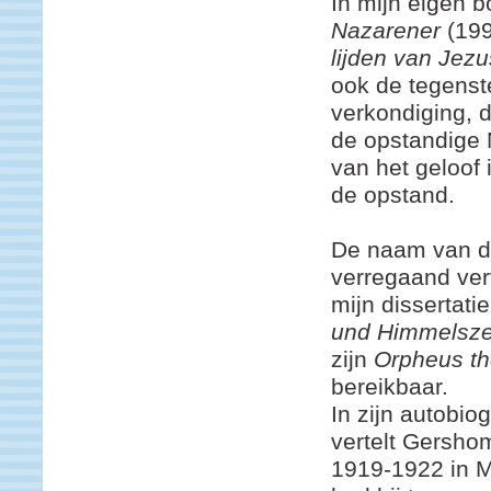
In mijn eigen 
Nazarener
(199
lijden van Jez
ook de tegenste
verkondiging, d
de opstandige 
van het geloof 
de opstand.
De naam van de
verregaand ver
mijn dissertatie
und Himmelsze
zijn
Orpheus th
bereikbaar.
In zijn autobiog
vertelt Gershom
1919-1922 in M