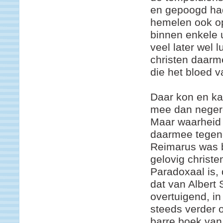
en gepoogd had
hemelen ook op
binnen enkele 
veel later wel 
christen daarm
die het bloed 
Daar kon en ka
mee dan neger
Maar waarheid
daarmee tegeno
Reimarus was b
gelovig christe
Paradoxaal is,
dat van Albert
overtuigend, i
steeds verder on
barre boek van