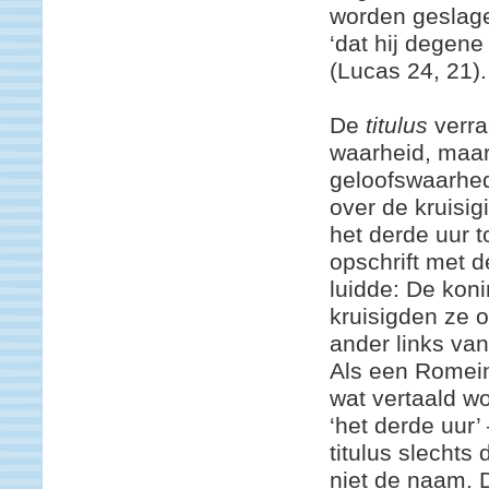
worden geslage
‘dat hij degene 
(Lucas 24, 21).
De
titulus
verra
waarheid, maar
geloofswaarhed
over de kruisig
het derde uur 
opschrift met d
luidde: De kon
kruisigden ze o
ander links van
Als een Romeins
wat vertaald wo
‘het derde uur’
titulus slechts
niet de naam. 