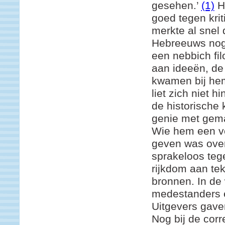
gesehen.’
(1)
He
goed tegen kri
merkte al snel 
Hebreeuws noga
een nebbich fil
aan ideeën, de
kwamen bij he
liet zich niet 
de historische 
genie met gem
Wie hem een vo
geven was over
sprakeloos teg
rijkdom aan tek
bronnen. In de
medestanders e
Uitgevers gave
Nog bij de cor