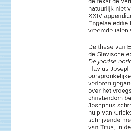
de tekst de ver
natuurlijk niet
XXIV appendice
Engelse editie 
vreemde talen w
De these van Ei
de Slavische ed
De joodse oorl
Flavius Joseph
oorspronkelijke,
verloren gegan
over het vroeg
christendom be
Josephus schre
hulp van Griek
schrijvende me
van Titus, in de