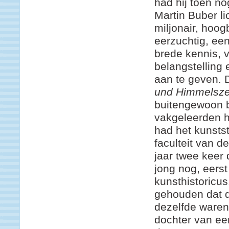
had hij toen no
Martin Buber l
miljonair, hoo
eerzuchtig, een
brede kennis, 
belangstelling
aan te geven. 
und Himmelsze
buitengewoon 
vakgeleerden h
had het kunsts
faculteit van d
jaar twee keer
jong nog, eers
kunsthistoricu
gehouden dat d
dezelfde waren.
dochter van een