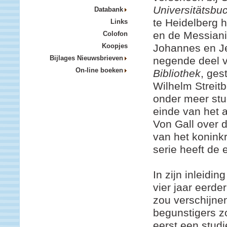
Universitätsbu
Databank
te Heidelberg 
Links
en de Messian
Colofon
Johannes en Je
Koopjes
Bijlages Nieuwsbrieven
negende deel 
On-line boeken
Bibliothek
, ges
Wilhelm Streitb
onder meer stu
einde van het 
Von Gall over d
van het konink
serie heeft de 
In zijn inleidin
vier jaar eerder
zou verschijnen
begunstigers zo
eerst een stud