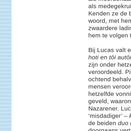
als medegekrui
Kenden ze de b
woord, met hem
zwaardere ladi
hem te volgen 
Bij Lucas valt 
hoti en tōi autō
zijn onder hetz
veroordeeld. Pi
ochtend behalv
mensen veroord
hetzelfde vonn
geveld, waaron
Nazarener. Luc
‘misdadiger’ –
de beiden
duo 
doorgaans vert