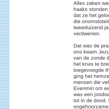
Alles zaken wa
haaks stonden o
dat ze het gelo
die onomstotel
tweeduizend ja
verdwenen.
Dat was de pra
ons kwam Jezu
van de zonde d
het kruis te br
toegevoegde th
ging het hemze
mensen die ve
Evenmin om een 
was een joodse
tot in de dood
ongehoorzame s