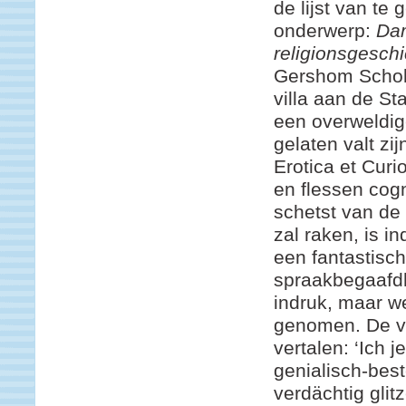
de lijst van te
onderwerp:
Dam
religionsgeschi
Gershom Schole
villa aan de St
een overweldig
gelaten valt zi
Erotica et Curi
en flessen cog
schetst van de
zal raken, is i
een fantastisch
spraakbegaafd
indruk, maar w
genomen. De vo
vertalen: ‘Ich j
genialisch-bes
verdächtig gli