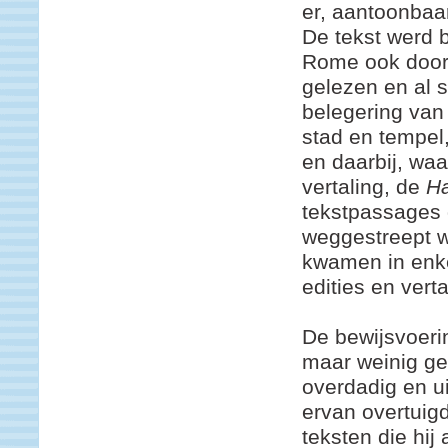
er, aantoonbaar
De tekst werd b
Rome ook door 
gelezen en al s
belegering van
stad en tempel,
en daarbij, waa
vertaling, de
Ha
tekstpassages d
weggestreept w
kwamen in enke
edities en vert
De bewijsvoeri
maar weinig ge
overdadig en ui
ervan overtuigd
teksten die hij