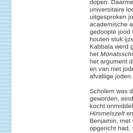
dopen. Daarme
universitaire 
uitgesproken j
academische a
gedoopte jood 
houten stuk ijz
Kabbala werd g
het
Monatsschr
het argument d
en van niet jod
afvallige joden.
Scholem was do
geworden, einde
kocht onmiddel
Himmelszelt
en 
Benjamin, met 
opgericht had, 